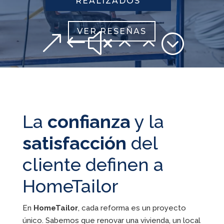
REALIZADOS
VER RESEÑAS
&#x22;
La
confianza
y la
satisfacción
del
cliente definen a
HomeTailor
En
HomeTailor
, cada reforma es un proyecto
único. Sabemos que renovar una vivienda, un local